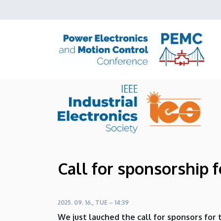
Call
Skip
to
for
main
content
sponsorship
for
IEEE
PEMC
2026
|
Call for sponsorship 
Power
Electronics
2025. 09. 16., TUE – 14:39
and
We just lauched the call for sponsors for 