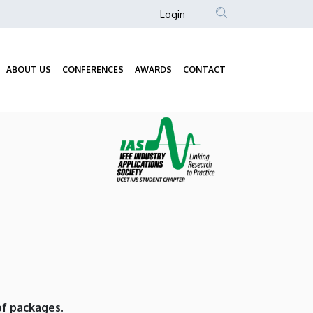
Anonim
Login
Felhasználói
fiók
ABOUT US
CONFERENCES
AWARDS
CONTACT
menüje
Fő
navigáció
of packages.